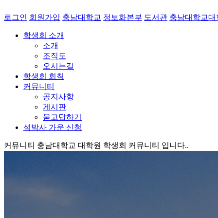
로그인
회원가입
충남대학교
정보화본부
도서관
충남대학교대
학생회 소개
소개
조직도
오시는길
학생회 회칙
커뮤니티
공지사항
게시판
묻고답하기
석박사 가운 신청
커뮤니티
충남대학교 대학원 학생회 커뮤니티 입니다..